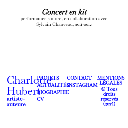
Concert en kit
performance sonore, en collaboration avec
Sylvain Chauveau, 2011-2012
Charlotte
PROJETS
CONTACT
MENTIONS
LÉGALES
ACTUALITÉS
INSTAGRAM
Hubert
© Tous
BIOGRAPHIE
droits
artiste-
réservés
CV
(2024)
auteure