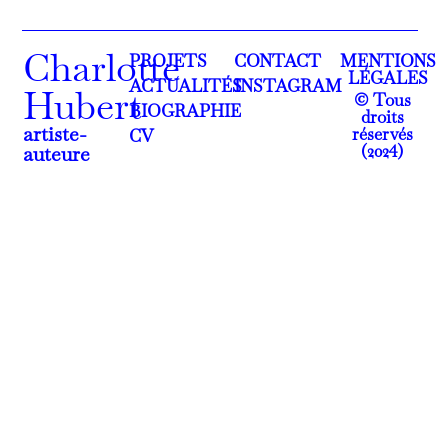
Charlotte
PROJETS
CONTACT
MENTIONS
LÉGALES
ACTUALITÉS
INSTAGRAM
Hubert
© Tous
BIOGRAPHIE
droits
artiste-
réservés
CV
(2024)
auteure