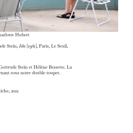
harlotte Hubert
rude Stein,
Ida
[1941], Paris, Le Seuil,
Gertrude Stein et Hélène Bessette. La
arnant sous notre double-toupet.
iche, 2022