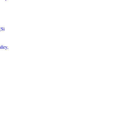
(Si
lley,