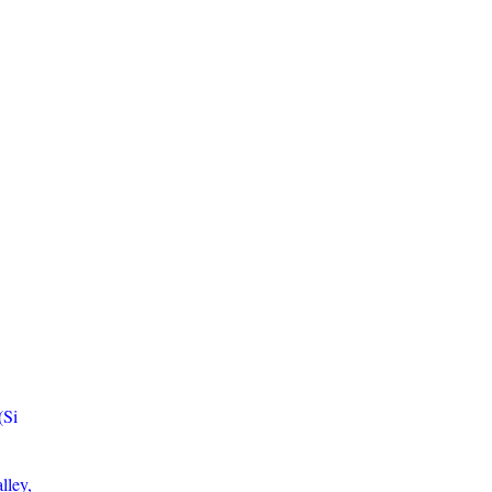
(Si
lley,